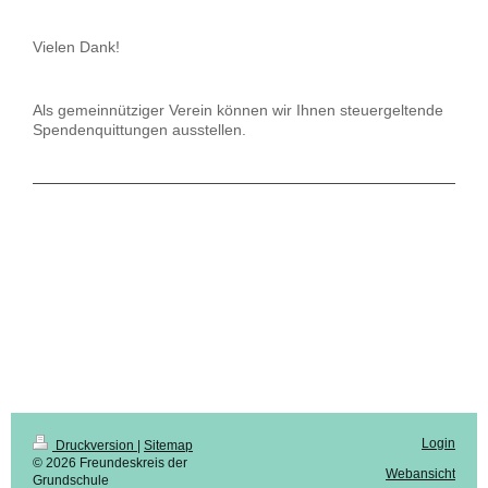
Vielen Dank!
Als gemeinnütziger Verein können wir Ihnen steuergeltende
Spendenquittungen ausstellen.
Login
Druckversion
|
Sitemap
© 2026 Freundeskreis der
Webansicht
Grundschule