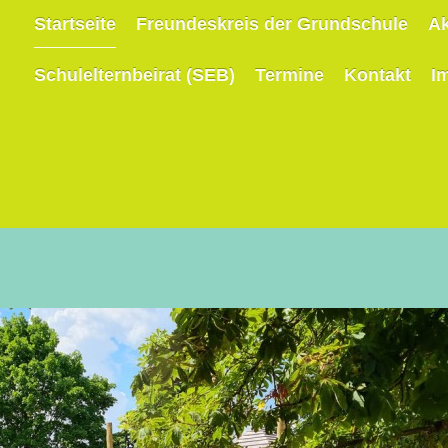
Startseite
Freundeskreis der Grundschule
Ak
Schulelternbeirat (SEB)
Termine
Kontakt
I