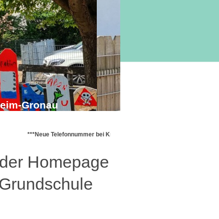
heim-Gronau
***Neue Telefonnummer bei Krankmeldungen der Schüler: 06231-403184
f der Homepage
 Grundschule